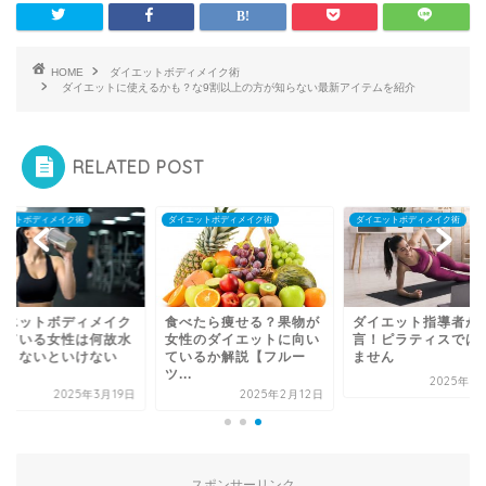
HOME
ダイエットボディメイク術
ダイエットに使えるかも？な9割以上の方が知らない最新アイテムを紹介
RELATED POST
エットボディメイク術
ダイエットボディメイク術
ダイエットボディメイク術
イエットボディメイク
食べたら痩せる？果物が
ダイエット指導者が
している女性は何故水
女性のダイエットに向い
言！ピラティスでは
飲まないといけない
ているか解説【フルー
ません
.
ツ...
2025年3
2025年3月19日
2025年2月12日
スポンサーリンク