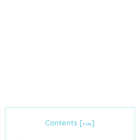
Contents
[
]
hide