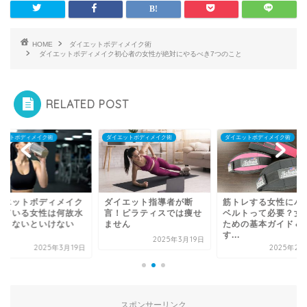
HOME
ダイエットボディメイク術
ダイエットボディメイク初心者の女性が絶対にやるべき7つのこと
RELATED POST
エットボディメイク術
ダイエットボディメイク術
ダイエットボディメイク術
イエットボディメイク
ダイエット指導者が断
筋トレする女性にパ
している女性は何故水
言！ピラティスでは痩せ
ベルトって必要？女
飲まないといけない
ません
ための基本ガイド＆
.
す...
2025年3月19日
2025年3月19日
2025年2月
スポンサーリンク