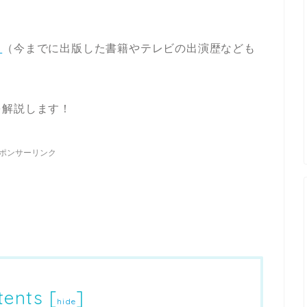
ら
（今までに出版した書籍やテレビの出演歴なども
を解説します！
ポンサーリンク
tents
[
]
hide