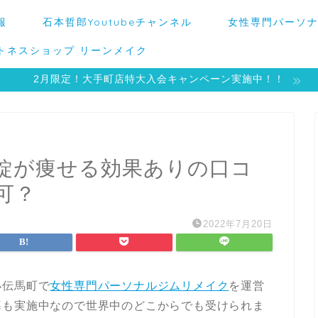
報
石本哲郎Youtubeチャンネル
女性専門パーソナ
トネスショップ リーンメイク
2月限定！大手町店特大入会キャンペーン実施中！！
錠が痩せる効果ありの口コ
可？
2022年7月20日
小伝馬町で
女性専門パーソナルジムリメイク
を運営
導も実施中なので世界中のどこからでも受けられま