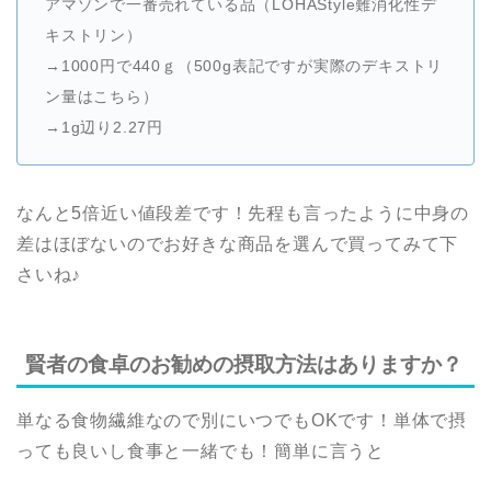
アマゾンで一番売れている品（
LOHAStyle難消化性デ
キストリン）
→1000円で440ｇ（500g表記ですが実際のデキストリ
ン量はこちら）
→1g辺り2.27円
なんと5倍近い値段差です！先程も言ったように中身の
差はほぼないのでお好きな商品を選んで買ってみて下
さいね♪
賢者の食卓のお勧めの摂取方法はありますか？
単なる食物繊維なので別にいつでもOKです！単体で摂
っても良いし食事と一緒でも！簡単に言うと