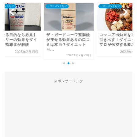
リメントなど
サプリメントなど
サプリメントなど
痩せる目的なら必見】
ザ・ガードコーワ整腸錠
コッコアポ効果を12
オスリーの効果をダイ
が痩せる効果ありの口コ
引き出す！ダイエッ
ット指導者が解説
ミは本当？ダイエット
プロが伝授する飲み方.
可...
2023年2月15日
2022年4月
2022年7月20日
スポンサーリンク